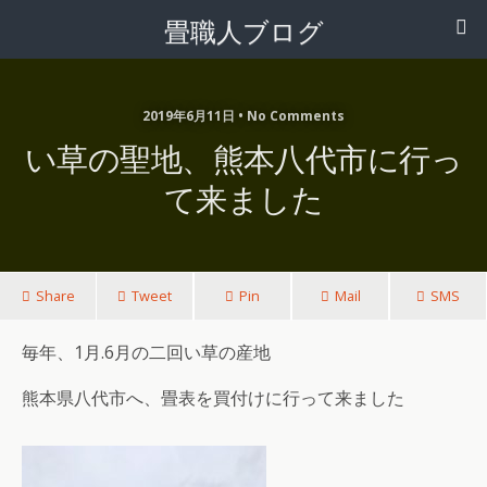
畳職人ブログ
2019年6月11日 • No Comments
い草の聖地、熊本八代市に行っ
て来ました
Share
Tweet
Pin
Mail
SMS
毎年、1月.6月の二回い草の産地
熊本県八代市へ、畳表を買付けに行って来ました